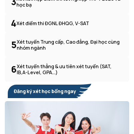
3
học bạ
4
Xét điểm thi ĐGNL ĐHQG, V-SAT
5
Xét tuyển Trung cấp, Cao đẳng, Đại học cùng
nhóm ngành
6
Xét tuyển thẳng & ưu tiên xét tuyển (SAT,
IB,A-Level, GPA...)
Đăng ký xét học bổng ngay