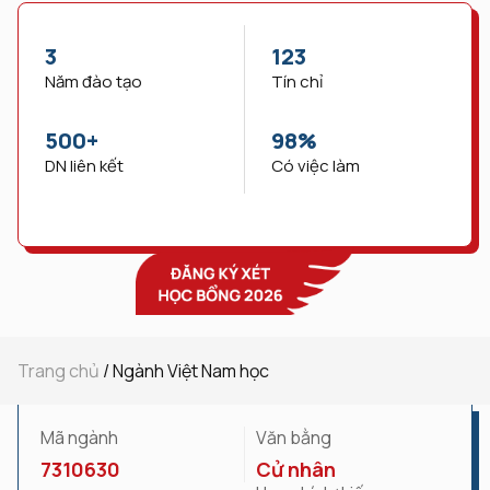
3
123
Năm đào tạo
Tín chỉ
500
+
98
%
DN liên kết
Có việc làm
Trang chủ
/
Ngành Việt Nam học
Mã ngành
Văn bằng
7310630
Cử nhân