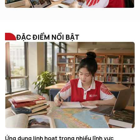
ĐẶC ĐIỂM NỔI BẬT
Học tập gắn với trải nghiệm thực tế