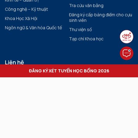
Tra cứu văn bằng
Công nghệ – Kỹ thuật
Đăng ký cấp bảng điểm cho cựu
Khoa Học Xã Hội
sinh viên
Ngôn ngữ & Văn hóa Quốc tế
Thư viện số
Tạp chí Khoa học
Liên hệ
Điện thoại:
ĐĂNG KÝ XÉT TUYỂN HỌC BỔNG 2026
028.7308.3456 (ext: 3401)
Hotline Tuyển sinh:
0931.205.126 - 0964.239.172
Email:
info@hiu.vn
Kết nối với chúng tôi: