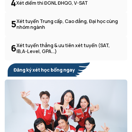
4
Xét điểm thi ĐGNL ĐHQG, V-SAT
5
Xét tuyển Trung cấp, Cao đẳng, Đại học cùng
nhóm ngành
6
Xét tuyển thẳng & ưu tiên xét tuyển (SAT,
IB,A-Level, GPA...)
Đăng ký xét học bổng ngay