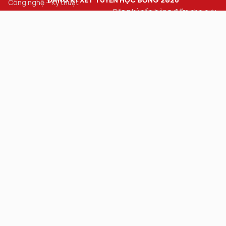
Công nghệ – Kỹ thuật
Đăng ký cấp bảng điểm cho cựu
Khoa Học Xã Hội
sinh viên
Ngôn ngữ & Văn hóa Quốc tế
Thư viện số
Tạp chí Khoa học
Liên hệ
Điện thoại:
028.7308.3456 (ext: 3401)
Hotline Tuyển sinh:
0931.205.126 - 0964.239.172
Email:
info@hiu.vn
Kết nối với chúng tôi:
HIU © 2026. All rights reserved. Powered by SaoKim Digial