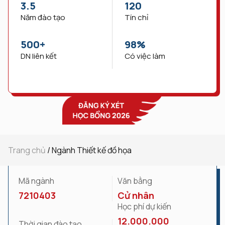
3.5
120
Năm đào tạo
Tín chỉ
500
+
98
%
DN liên kết
Có việc làm
Trang chủ
/
Ngành Thiết kế đồ họa
Mã ngành
Văn bằng
7210403
Cử nhân
Học phí dự kiến
12.000.000
Thời gian đào tạo