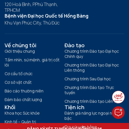
120 Hoà Bình, P.Phú Thạnh,
TP.HCM
Bệnh viện Đại học Quốc tế Hồng Bàng
Khu Vạn Phúc City, Thủ Đức
Về chúng tôi
Đào tạo
Giới thiệu chung
Chương trình Đào tạo Đại học
Chính quy
Tầm nhìn, sứ mệnh, giá trị cốt
lõi
Chương trình Đào tạo Đại học
Liên thông
Cơ cấu tổ chức
Chương trình Sau Đại học
Cơ sở vật chất
Chương trình Đào tạo Trực
Báo cáo thường niên
tuyến
Đảm bảo chất lượng
Chương trình Đào tạo Liên tục
Khối
Tiện ích
Khoa học Sức khỏe
Đánh giá năng lực ngoại ngữ 6
bậc
Kinh tế – Quản trị
Tra cứu văn bằng
ĐĂNG KÝ XÉT TUYỂN HỌC BỔNG 2026