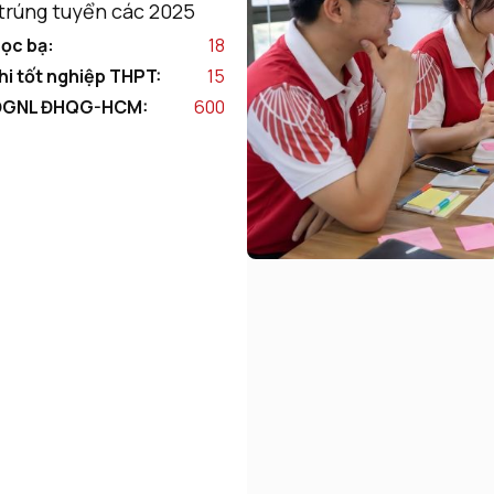
trúng tuyển các 2025
ọc bạ:
18
hi tốt nghiệp THPT:
15
ĐGNL ĐHQG-HCM:
600