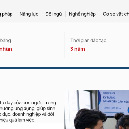
 pháp
Năng lực
Đội ngũ
Nghề nghiệp
Cơ sở vật c
 bằng
Thời gian đào tạo
nhân
3 năm
 tư duy của con người trong
h hướng ứng dụng, giúp sinh
o dục, doanh nghiệp và đời
iệu quả làm việc.