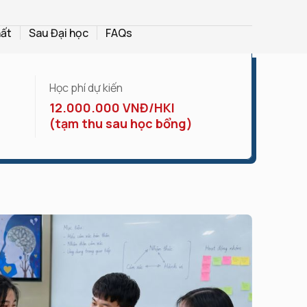
hất
Sau Đại học
FAQs
Học phí dự kiến
12.000.000 VNĐ/HKI
(tạm thu sau học bổng)