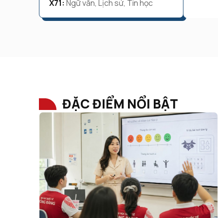
X71:
Ngữ văn, Lịch sử, Tin học
ĐẶC ĐIỂM NỔI BẬT