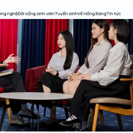
ông nghệ
Đời sống sinh viên
Tuyển sinh
Về Hồng Bàng
Tin tức