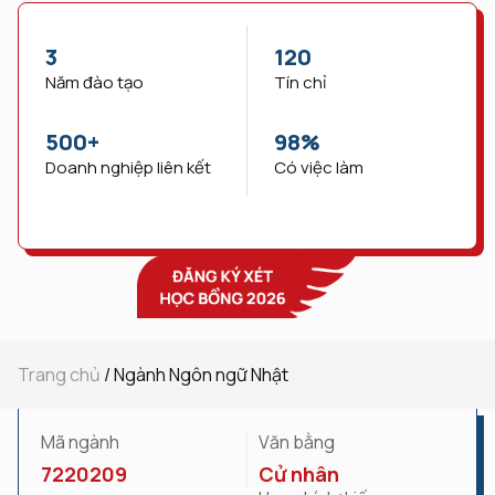
3
120
Năm đào tạo
Tín chỉ
500
+
98
%
Doanh nghiệp liên kết
Có việc làm
Trang chủ
/
Ngành Ngôn ngữ Nhật
Mã ngành
Văn bằng
7220209
Cử nhân