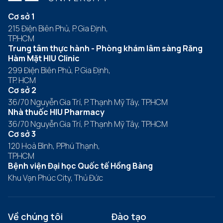
Cơ sở 1
215 Điện Biên Phủ, P. Gia Định,
TP.HCM
Trung tâm thực hành - Phòng khám lâm sàng Răng
Hàm Mặt HIU Clinic
299 Điện Biên Phủ, P. Gia Định,
TP. HCM
Cơ sở 2
36/70 Nguyễn Gia Trí, P. Thạnh Mỹ Tây, TP.HCM
Nhà thuốc HIU Pharmacy
36/70 Nguyễn Gia Trí, P. Thạnh Mỹ Tây, TP.HCM
Cơ sở 3
120 Hoà Bình, P.Phú Thạnh,
TP.HCM
Bệnh viện Đại học Quốc tế Hồng Bàng
Khu Vạn Phúc City, Thủ Đức
Về chúng tôi
Đào tạo