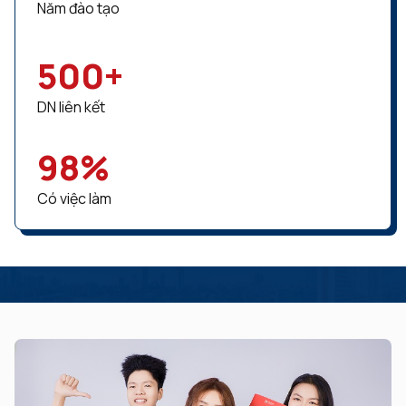
Năm đào tạo
500
+
DN liên kết
98
%
Có việc làm