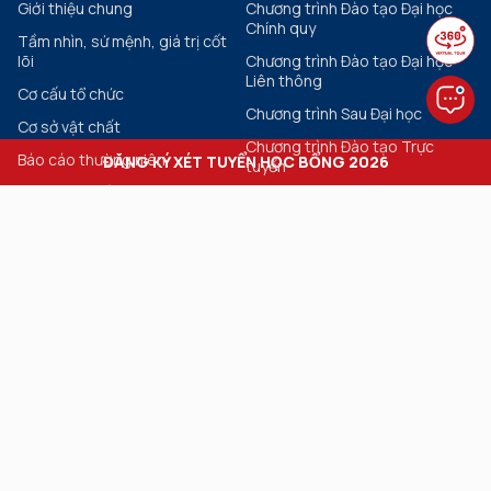
Giới thiệu chung
Chương trình Đào tạo Đại học
Chính quy
Tầm nhìn, sứ mệnh, giá trị cốt
lõi
Chương trình Đào tạo Đại học
Liên thông
Cơ cấu tổ chức
Chương trình Sau Đại học
Cơ sở vật chất
Chương trình Đào tạo Trực
Báo cáo thường niên
ĐĂNG KÝ XÉT TUYỂN HỌC BỔNG 2026
tuyến
Đảm bảo chất lượng
Chương trình Đào tạo Liên tục
Khối
Tiện ích
Khoa học Sức khỏe
Đánh giá năng lực ngoại ngữ 6
bậc
Kinh tế – Quản trị
Tra cứu văn bằng
Công nghệ – Kỹ thuật
Đăng ký cấp bảng điểm cho cựu
Khoa Học Xã Hội
sinh viên
Ngôn ngữ & Văn hóa Quốc tế
Thư viện số
Tạp chí Khoa học