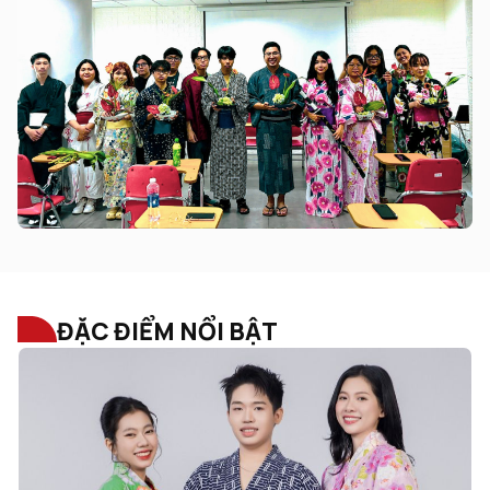
ĐẶC ĐIỂM NỔI BẬT