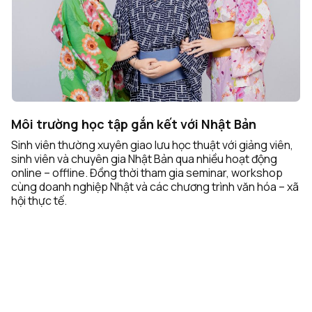
Nhật Bản
t với giảng viên,
iều hoạt động
minar, workshop
rình văn hóa – xã
Cơ hội học tập và phát triển tại
Sinh viên có cơ hội tham gia chương trìn
tập tại các trường đại học và doanh ng
rộng trải nghiệm quốc tế và định hướn
ràng.