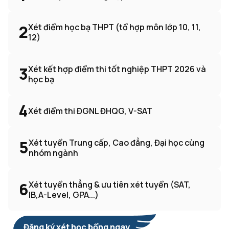
2
Xét điểm học bạ THPT (tổ hợp môn lớp 10, 11,
12)
3
Xét kết hợp điểm thi tốt nghiệp THPT 2026 và
học bạ
4
Xét điểm thi ĐGNL ĐHQG, V-SAT
5
Xét tuyển Trung cấp, Cao đẳng, Đại học cùng
nhóm ngành
6
Xét tuyển thẳng & ưu tiên xét tuyển (SAT,
IB,A-Level, GPA...)
Đăng ký xét học bổng ngay