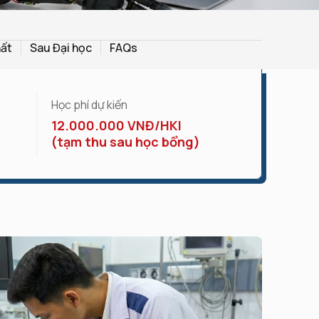
hất
Sau Đại học
FAQs
Học phí dự kiến
12.000.000 VNĐ/HKI
(tạm thu sau học bổng)