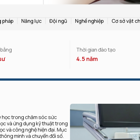
 pháp
Năng lực
Đội ngũ
Nghề nghiệp
Cơ sở vật c
 bằng
Thời gian đào tạo
sư
4.5 năm
 y học trong chăm sóc sức
 học và ứng dụng kỹ thuật trong
 học và công nghệ hiện đại. Mục
thông minh và chuyển đổi số.