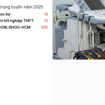
trúng tuyển năm 2025
ọc bạ:
18
hi tốt nghiệp THPT:
15
ĐGNL ĐHQG-HCM:
600